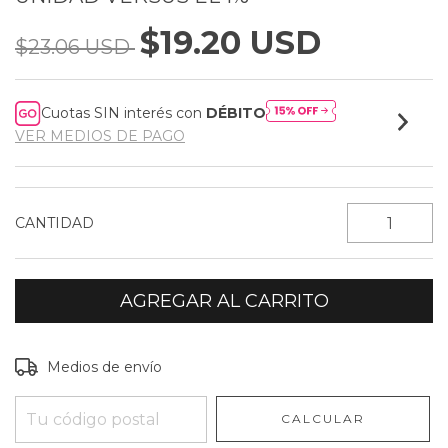
$19.20 USD
$23.06 USD
Cuotas SIN interés con
DÉBITO
VER MEDIOS DE PAGO
CANTIDAD
Entregas para el CP:
CAMBIAR CP
Medios de envío
CALCULAR