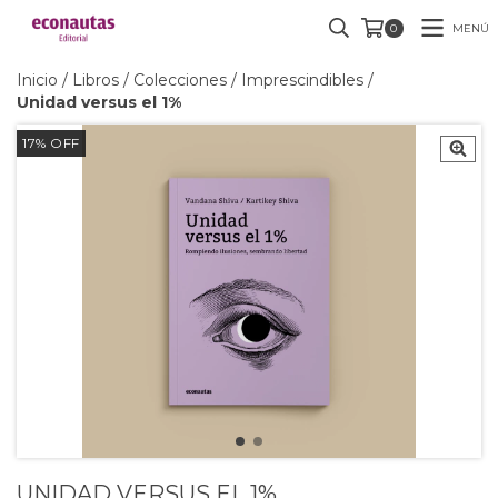
MENÚ
0
Inicio
/
Libros
/
Colecciones
/
Imprescindibles
/
Unidad versus el 1%
17
%
OFF
UNIDAD VERSUS EL 1%