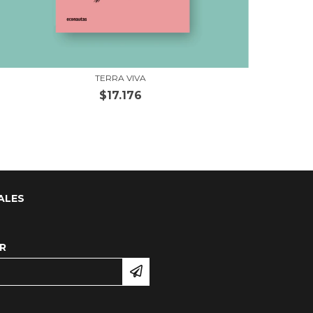
TERRA VIVA
$17.176
ALES
R