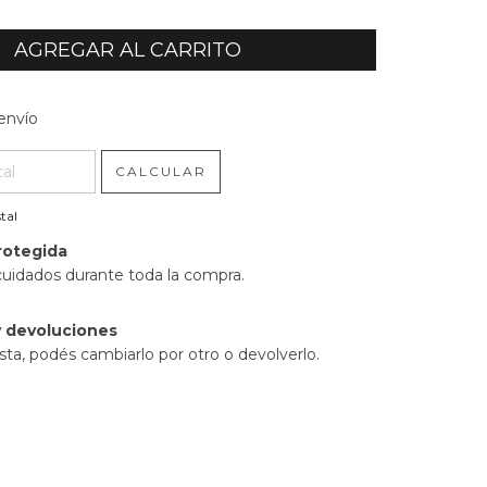
l CP:
CAMBIAR CP
envío
CALCULAR
tal
rotegida
cuidados durante toda la compra.
 devoluciones
sta, podés cambiarlo por otro o devolverlo.