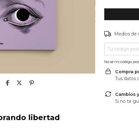
Entregas para e
Medios de 
No sé mi código pos
Compra p
Tus datos 
Cambios y
Si no te gu
rando libertad