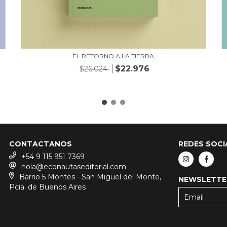
EL RETORNO A LA TIERRA
$22.976
$26.024
CONTACTANOS
REDES SOCI
+54 9 115 951 7369
hola@econautaseditorial.com
Barrio 5 Montes - San Miguel del Monte,
NEWSLETTE
Pcia. de Buenos Aires