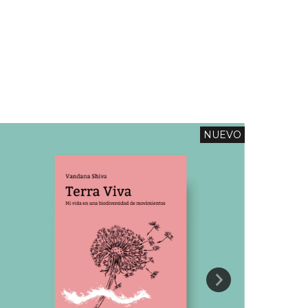
NUEVO
4
%
OFF