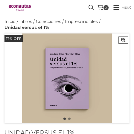
MENÚ
0
Inicio
/
Libros
/
Colecciones
/
Imprescindibles
/
Unidad versus el 1%
17
%
OFF
UNIDAD VERSUS EL 1%