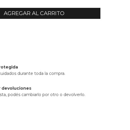
l CP:
CAMBIAR CP
rotegida
cuidados durante toda la compra.
 devoluciones
sta, podés cambiarlo por otro o devolverlo.