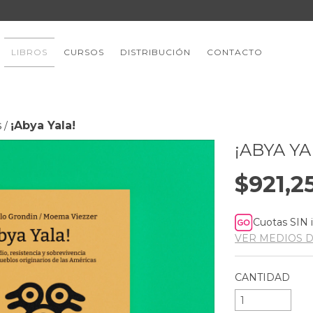
LIBROS
CURSOS
DISTRIBUCIÓN
CONTACTO
s
¡Abya Yala!
/
¡ABYA YA
$921,2
Cuotas SIN 
VER MEDIOS 
CANTIDAD