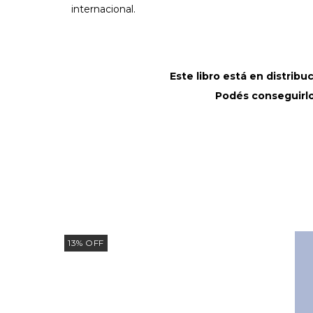
internacional.
Este libro está en distrib
Podés conseguirlo 
13
%
OFF