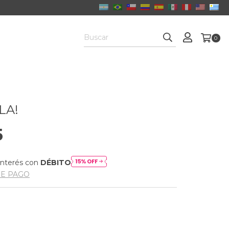
0
LA!
5
interés con
DÉBITO
DE PAGO