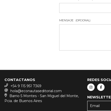
MENSAJE
(OPCIONAL)
CONTACTANOS
REDES SOCI
+54 9 115 951 7369
hola@econautaseditorial.com
Barrio 5 Montes - San Miguel del Monte,
NEWSLETTE
Pcia. de Buenos Aires