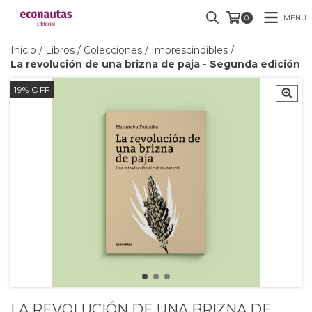
MENÚ
0
Inicio
/
Libros
/
Colecciones
/
Imprescindibles
/
La revolución de una brizna de paja - Segunda edición
19
%
OFF
LA REVOLUCIÓN DE UNA BRIZNA DE