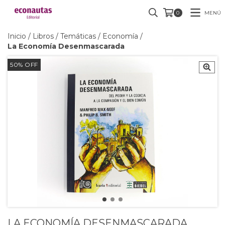
MENÚ
0
Inicio
/
Libros
/
Temáticas
/
Economía
/
La Economía Desenmascarada
50
%
OFF
LA ECONOMÍA DESENMASCARADA