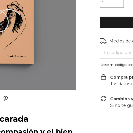
Entregas para e
Medios de 
No sé mi código pos
Compra p
Tus datos 
Cambios y
Si no te gu
carada
 compasión y el bien