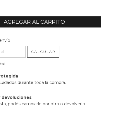
l CP:
CAMBIAR CP
envío
CALCULAR
tal
rotegida
cuidados durante toda la compra.
 devoluciones
sta, podés cambiarlo por otro o devolverlo.