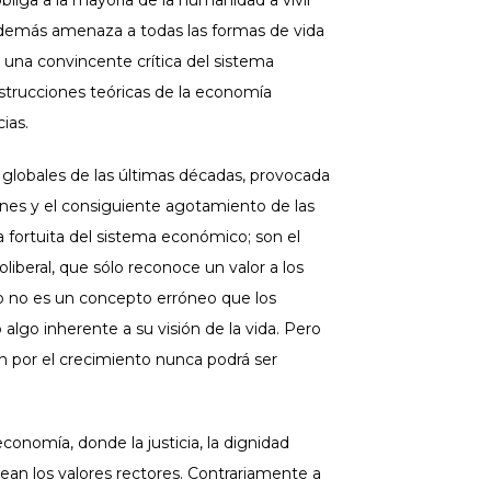
liga a la mayoría de la humanidad a vivir
 además amenaza a todas las formas de vida
una convincente crítica del sistema
rucciones teóricas de la economía
ias.
globales de las últimas décadas, provocada
nes y el consiguiente agotamiento de las
ca fortuita del sistema económico; son el
iberal, que sólo reconoce un valor a los
to no es un concepto erróneo que los
lgo inherente a su visión de la vida. Pero
 por el crecimiento nunca podrá ser
conomía, donde la justicia, la dignidad
sean los valores rectores. Contrariamente a