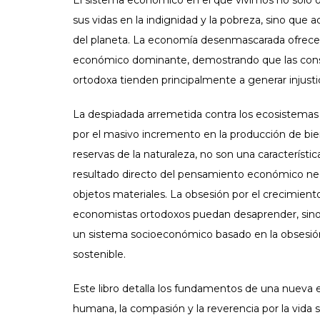
El sistema económico en el que vivimos no sólo ob
sus vidas en la indignidad y la pobreza, sino que
del planeta. La economía desenmascarada ofrece 
económico dominante, demostrando que las const
ortodoxa tienden principalmente a generar injustic
La despiadada arremetida contra los ecosistemas 
por el masivo incremento en la producción de bie
reservas de la naturaleza, no son una característi
resultado directo del pensamiento económico neol
objetos materiales. La obsesión por el crecimien
economistas ortodoxos puedan desaprender, sino a
un sistema socioeconómico basado en la obsesión
sostenible.
Este libro detalla los fundamentos de una nueva e
humana, la compasión y la reverencia por la vida 