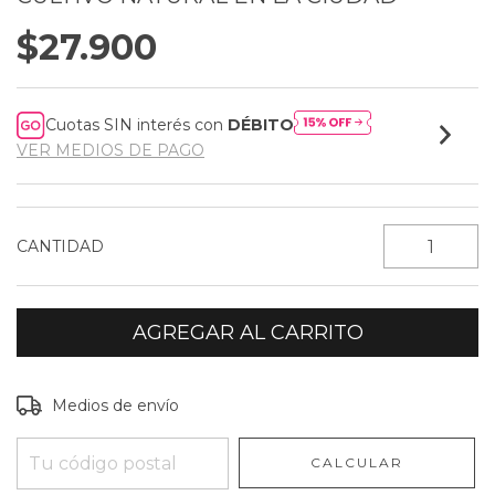
$27.900
Cuotas SIN interés con
DÉBITO
VER MEDIOS DE PAGO
CANTIDAD
Entregas para el CP:
CAMBIAR CP
Medios de envío
CALCULAR